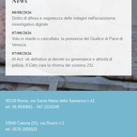
News
08/08/2026
Diritto di difesa e segretezza delle indagini nell'ecosistema
investigativo digitale
07/08/2026
Volo in ritardo o cancellato: la pronuncia del Giudice di Pace di
Venezia
07/08/2026
AI Act: ok definitivo ai decreti su governance e attività di
polizia. Il Cdm vara la riforma del sistema 231
00139 Roma, via Santa Maria della Speranza n.41
tel. 06.8540661 - 347.2224248
53040 Cetona (SI), via Rosini n.2
tel. 0578.1850023