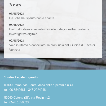
News
09/08/2026
L'AI che hai spento non è sparita
08/08/2026
Diritto di difesa e segretezza delle indagini nell'ecosistema
investigativo digitale
07/08/2026
Volo in ritardo o cancellato: la pronuncia del Giudice di Pace di
Venezia
Studio Legale Ingenito
00139 Roma, via Santa Maria della Speranza n.41
tel. 06.8540661 - 347.2224248
53040 Cetona (SI), via Rosini n.2
tel. 0578.1850023